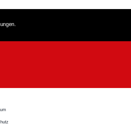
ösungen.
sum
hutz