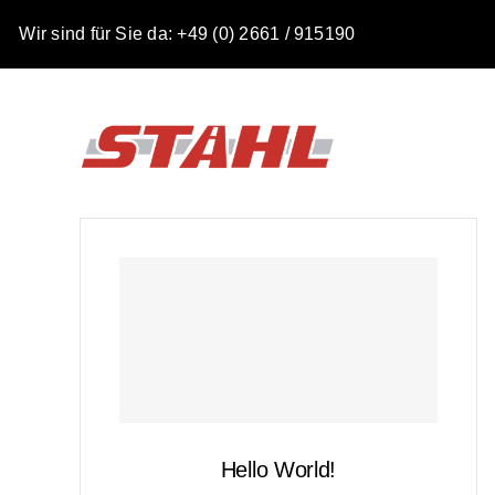
Zum
Wir sind für Sie da:
+49 (0) 2661 / 915190
Inhalt
springen
Hello World!